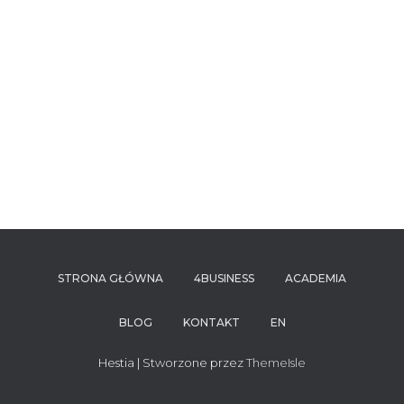
STRONA GŁÓWNA
4BUSINESS
ACADEMIA
BLOG
KONTAKT
EN
Hestia | Stworzone przez
ThemeIsle