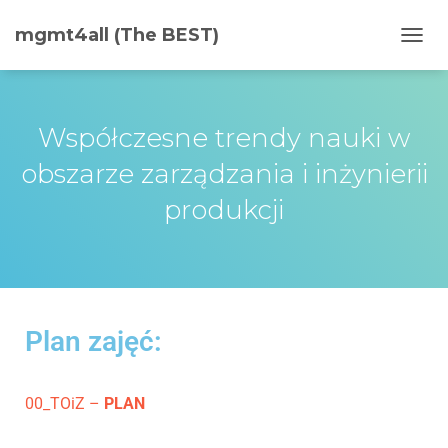
mgmt4all (The BEST)
PRZE
Współczesne trendy nauki w
obszarze zarządzania i inżynierii
produkcji
Plan zajęć:
00_TOiZ –
PLAN