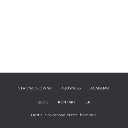
STRONA GŁÓWNA
4BUSINESS
ACADEMIA
BLOG
KONTAKT
EN
Hestia | Stworzone przez
ThemeIsle