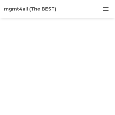
Materiały dla studentów:
mgmt4all (The BEST)
PRZE