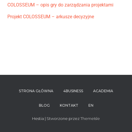
COLOSSEUM – opis gry do zarządzania projektami
Projekt COLOSSEUM – arkusze decyzyjne
STRONA GŁÓWNA
4BUSINESS
ACADEMIA
BLOG
KONTAKT
EN
Hestia | Stworzone przez
ThemeIsle